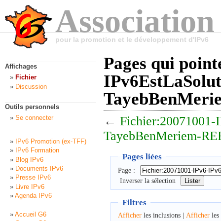
Association
pour la promotion et le développement d'IPv6
Pages qui point
Affichages
IPv6EstLaSolut
Fichier
Discussion
TayebBenMerie
Outils personnels
←
Fichier:20071001-I
Se connecter
TayebBenMeriem-REE
IPv6 Promotion (ex-TFF)
IPv6 Formation
Pages liées
Blog IPv6
Documents IPv6
Page :
Presse IPv6
Inverser la sélection
Livre IPv6
Agenda IPv6
Filtres
Accueil G6
Afficher
les inclusions |
Afficher
les 