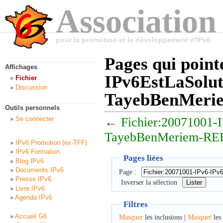
Association
pour la promotion et le développement d'IPv6
Pages qui point
Affichages
IPv6EstLaSolut
Fichier
Discussion
TayebBenMerie
Outils personnels
←
Fichier:20071001-I
Se connecter
TayebBenMeriem-REE
IPv6 Promotion (ex-TFF)
IPv6 Formation
Pages liées
Blog IPv6
Documents IPv6
Page :
Presse IPv6
Inverser la sélection
Livre IPv6
Agenda IPv6
Filtres
Accueil G6
Masquer
les inclusions |
Masquer
les 