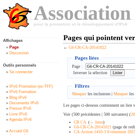
Association
pour la promotion et le développement d'IPv6
Pages qui pointent v
Affichages
Page
←
G6-CR-CA-20141022
Discussion
Pages liées
Outils personnels
Page :
Se connecter
Inverser la sélection
Filtres
IPv6 Promotion (ex-TFF)
IPv6 Formation
Masquer
les inclusions |
Masquer
les 
Blog IPv6
Documents IPv6
Les pages ci-dessous contiennent un lien 
Presse IPv6
Livre IPv6
Voir (500 précédentes | 500 suivantes) (
20
Agenda IPv6
CR CA
‎
(
← liens
)
G6-CR-CA-20141021
(page de redi
Accueil G6
CA-Action-1410-3 Evénement 201