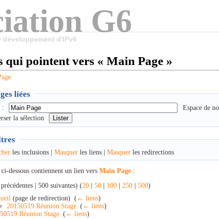
iation G6
le développement d'IPv6
 qui pointent vers « Main Page »
Page
ges liées
 :
Espace de no
rser la sélection
ltres
cher
les inclusions |
Masquer
les liens |
Masquer
les redirections
 ci-dessous contiennent un lien vers
Main Page
:
précédentes | 500 suivantes) (
20
|
50
|
100
|
250
|
500
)
ueil
(page de redirection) ‎
(
← liens
)
20150519 Réunion Stage
‎
(
← liens
)
50519 Réunion Stage
‎
(
← liens
)