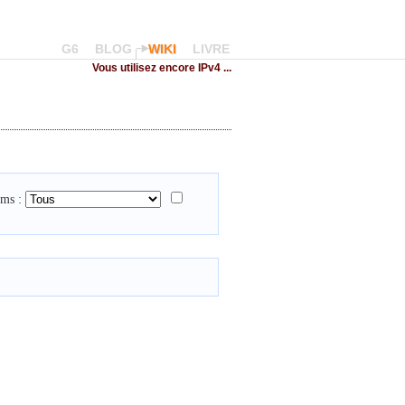
G6
BLOG
WIKI
LIVRE
Vous utilisez encore IPv4 ...
ms :