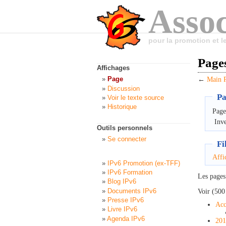
Assoc
pour la promotion et 
Pages
Affichages
Page
←
Main 
Discussion
Pa
Voir le texte source
Historique
Page
Inve
Outils personnels
Se connecter
Fi
Affi
IPv6 Promotion (ex-TFF)
IPv6 Formation
Les pages
Blog IPv6
Documents IPv6
Voir (500 
Presse IPv6
Acc
Livre IPv6
Agenda IPv6
201