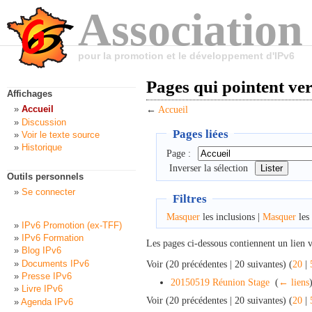
Association
pour la promotion et le développement d'IPv6
Pages qui pointent ver
Affichages
Accueil
←
Accueil
Discussion
Pages liées
Voir le texte source
Historique
Page :
Inverser la sélection
Outils personnels
Se connecter
Filtres
Masquer
les inclusions |
Masquer
les 
IPv6 Promotion (ex-TFF)
IPv6 Formation
Les pages ci-dessous contiennent un lien 
Blog IPv6
Documents IPv6
Voir (20 précédentes | 20 suivantes) (
20
|
Presse IPv6
20150519 Réunion Stage
‎
(
← liens
Livre IPv6
Voir (20 précédentes | 20 suivantes) (
20
|
Agenda IPv6