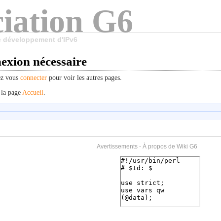
iation G6
le développement d'IPv6
exion nécessaire
ez vous
connecter
pour voir les autres pages.
 la page
Accueil
.
Avertissements
-
À propos de Wiki G6