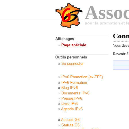
Assoc
pour la promotion et 
Conn
Affichages
Page spéciale
Vous dev
Revenir à
Outils personnels
Se connecter
IPv6 Promotion (ex-TFF)
IPv6 Formation
Blog IPv6
Documents IPv6
Presse IPv6
Livre IPv6
Agenda IPv6
Accueil G6
Statuts G6