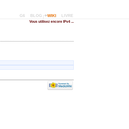
G6
BLOG
WIKI
LIVRE
Vous utilisez encore IPv4 ...